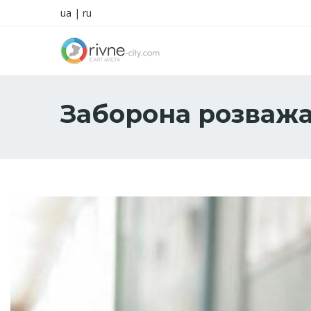
ua
|
ru
Заборона розважа