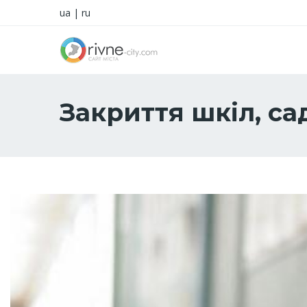
ua
|
ru
Закриття шкіл, са