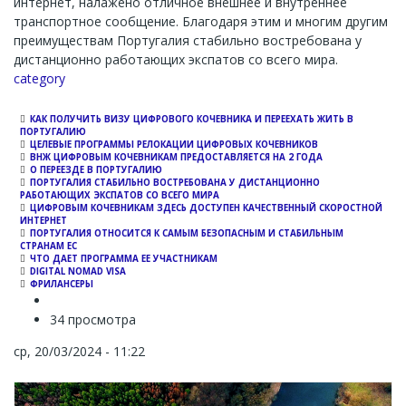
интернет, налажено отличное внешнее и внутреннее
транспортное сообщение. Благодаря этим и многим другим
преимуществам Португалия стабильно востребована у
дистанционно работающих экспатов со всего мира.
Channel
category
КАК ПОЛУЧИТЬ ВИЗУ ЦИФРОВОГО КОЧЕВНИКА И ПЕРЕЕХАТЬ ЖИТЬ В
ПОРТУГАЛИЮ
ЦЕЛЕВЫЕ ПРОГРАММЫ РЕЛОКАЦИИ ЦИФРОВЫХ КОЧЕВНИКОВ
ВНЖ ЦИФРОВЫМ КОЧЕВНИКАМ ПРЕДОСТАВЛЯЕТСЯ НА 2 ГОДА
О ПЕРЕЕЗДЕ В ПОРТУГАЛИЮ
ПОРТУГАЛИЯ СТАБИЛЬНО ВОСТРЕБОВАНА У ДИСТАНЦИОННО
РАБОТАЮЩИХ ЭКСПАТОВ СО ВСЕГО МИРА
ЦИФРОВЫМ КОЧЕВНИКАМ ЗДЕСЬ ДОСТУПЕН КАЧЕСТВЕННЫЙ СКОРОСТНОЙ
ИНТЕРНЕТ
ПОРТУГАЛИЯ ОТНОСИТСЯ К САМЫМ БЕЗОПАСНЫМ И СТАБИЛЬНЫМ
СТРАНАМ ЕС
ЧТО ДАЕТ ПРОГРАММА ЕЕ УЧАСТНИКАМ
DIGITAL NOMAD VISA
ФРИЛАНСЕРЫ
34 просмотра
ср, 20/03/2024 - 11:22