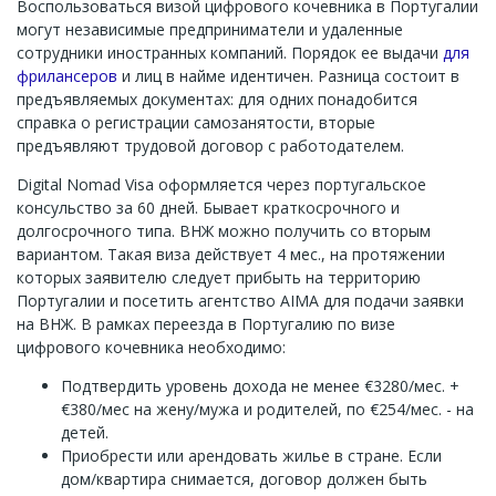
Воспользоваться визой цифрового кочевника в Португалии
могут независимые предприниматели и удаленные
сотрудники иностранных компаний. Порядок ее выдачи
для
фрилансеров
и лиц в найме идентичен. Разница состоит в
предъявляемых документах: для одних понадобится
справка о регистрации самозанятости, вторые
предъявляют трудовой договор с работодателем.
Digital Nomad Visa оформляется через португальское
консульство за 60 дней. Бывает краткосрочного и
долгосрочного типа. ВНЖ можно получить со вторым
вариантом. Такая виза действует 4 мес., на протяжении
которых заявителю следует прибыть на территорию
Португалии и посетить агентство AIMA для подачи заявки
на ВНЖ. В рамках переезда в Португалию по визе
цифрового кочевника необходимо:
Подтвердить уровень дохода не менее €3280/мес. +
€380/мес на жену/мужа и родителей, по €254/мес. - на
детей.
Приобрести или арендовать жилье в стране. Если
дом/квартира снимается, договор должен быть