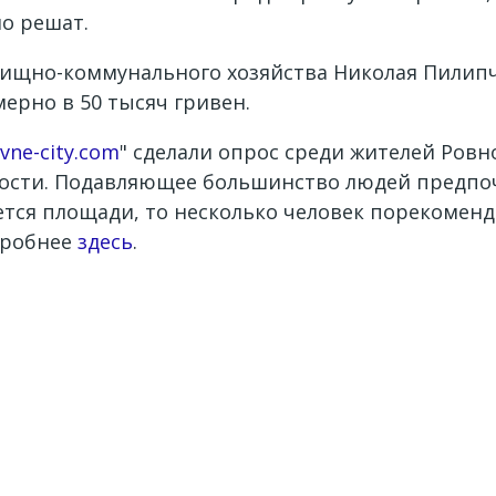
о решат.
щно-коммунального хозяйства Николая Пилипчук
мерно в 50 тысяч гривен.
ivne-city.com
" сделали опрос среди жителей Ровн
мости. Подавляющее большинство людей предпоч
ется площади, то несколько человек порекоменд
дробнее
здесь
.