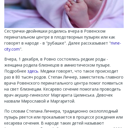
Сестрички-двойняшки родились вчера в Ровенском
перинатальном центре в плодотворных пузырях или как
говорят в народе - в "рубашке". Далее рассказывает "
rivne-
city.com
".
Вчера, 1 декабря, в Ровно состоялись редкие роды -
женщина родила близнецов в амниотическом пузыре.
Подробнее
здесь
. Медики говорят, что такое происходит
раз в 80 тысяч родов. Степан Личнер, заместитель главного
врача Ровенского перинатального центра помог появиться
на свет близнецам. Кесарево сечение помогала проводить
врач акушер-гинеколог Маргарита Цилинська. Девочек
назвали Мирославой и Маргаритой.
По словам Степана Личнера, традиционно околоплодный
пузырь рвется или прокалывается в процессе рождения или
кесарева сечения. В народе таких детей называют