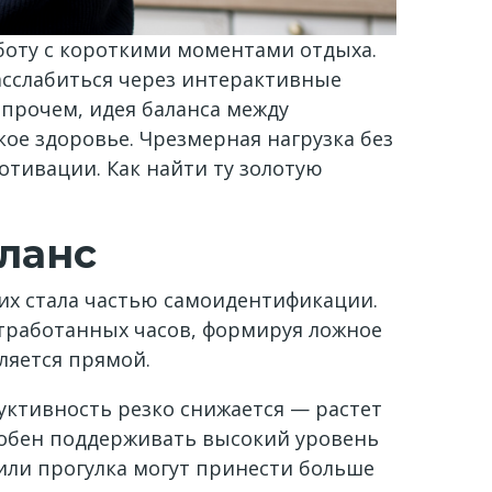
боту с короткими моментами отдыха.
асслабиться через интерактивные
Впрочем, идея баланса между
кое здоровье. Чрезмерная нагрузка без
отивации. Как найти ту золотую
ланс
гих стала частью самоидентификации.
тработанных часов, формируя ложное
вляется прямой.
ктивность резко снижается — растет
собен поддерживать высокий уровень
 или прогулка могут принести больше