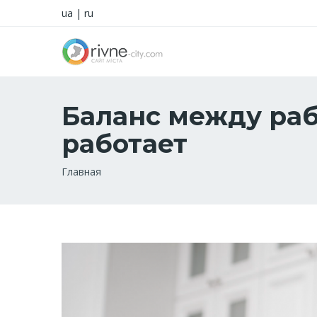
ua
|
ru
Баланс между раб
работает
Строка
Главная
навигации