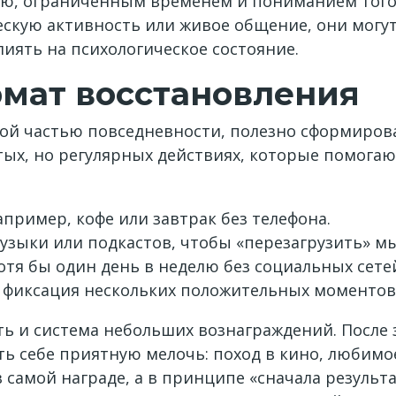
лью, ограниченным временем и пониманием того,
ескую активность или живое общение, они могу
ять на психологическое состояние.
рмат восстановления
ой частью повседневности, полезно сформирова
стых, но регулярных действиях, которые помога
пример, кофе или завтрак без телефона.
музыки или подкастов, чтобы «перезагрузить» м
тя бы один день в неделю без социальных сете
 фиксация нескольких положительных моментов
ь и система небольших вознаграждений. После
 себе приятную мелочь: поход в кино, любимое
в самой награде, а в принципе «сначала результ