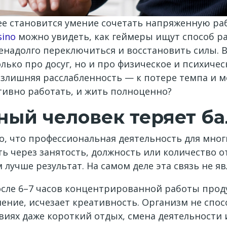
е становится умение сочетать напряженную ра
sino
можно увидеть, как геймеры ищут способ р
енадолго переключиться и восстановить силы. 
лько про досуг, но и про физическое и психичес
излишняя расслабленность — к потере темпа и м
тивно работать, и жить полноценно?
ый человек теряет ба
о, что профессиональная деятельность для мно
 через занятость, должность или количество о
лучше результат. На самом деле эта связь не я
сле 6–7 часов концентрированной работы проду
ение, исчезает креативность. Организм не спо
виях даже короткий отдых, смена деятельности