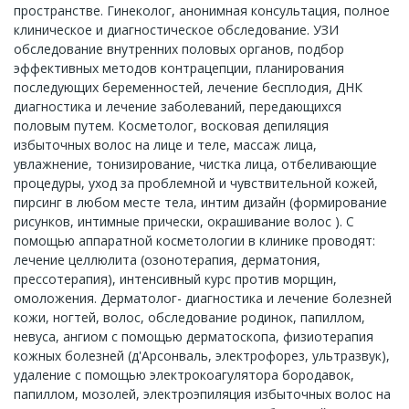
пространстве. Гинеколог, анонимная консультация, полное
клиническое и диагностическое обследование. УЗИ
обследование внутренних половых органов, подбор
эффективных методов контрацепции, планирования
последующих беременностей, лечение бесплодия, ДНК
диагностика и лечение заболеваний, передающихся
половым путем. Косметолог, восковая депиляция
избыточных волос на лице и теле, массаж лица,
увлажнение, тонизирование, чистка лица, отбеливающие
процедуры, уход за проблемной и чувствительной кожей,
пирсинг в любом месте тела, интим дизайн (формирование
рисунков, интимные прически, окрашивание волос ). С
помощью аппаратной косметологии в клинике проводят:
лечение целлюлита (озонотерапия, дерматония,
прессотерапия), интенсивный курс против морщин,
омоложения. Дерматолог- диагностика и лечение болезней
кожи, ногтей, волос, обследование родинок, папиллом,
невуса, ангиом с помощью дерматоскопа, физиотерапия
кожных болезней (д'Арсонваль, электрофорез, ультразвук),
удаление с помощью электрокоагулятора бородавок,
папиллом, мозолей, электроэпиляция избыточных волос на