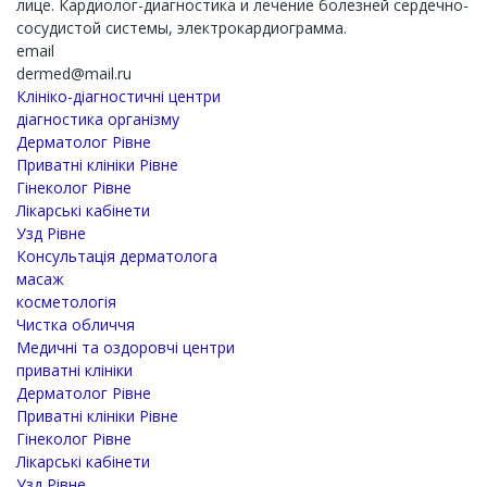
лице. Кардиолог-диагностика и лечение болезней сердечно-
сосудистой системы, электрокардиограмма.
email
dermed@mail.ru
Клініко-діагностичні центри
діагностика організму
Дерматолог Рівне
Приватні клініки Рівне
Гінеколог Рівне
Лікарські кабінети
Узд Рівне
Консультація дерматолога
масаж
косметологія
Чистка обличчя
Медичні та оздоровчі центри
приватні клініки
Дерматолог Рівне
Приватні клініки Рівне
Гінеколог Рівне
Лікарські кабінети
Узд Рівне