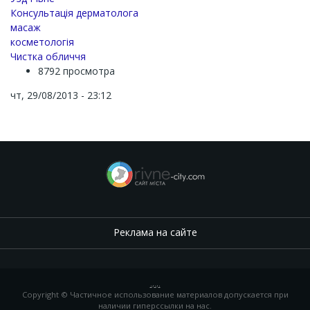
Консультація дерматолога
масаж
косметологія
Чистка обличчя
8792 просмотра
чт, 29/08/2013 - 23:12
Реклама на сайте
.
,
.
,
.
Copyright © Частичное использование материалов допускается при
наличии гиперссылки на нас.