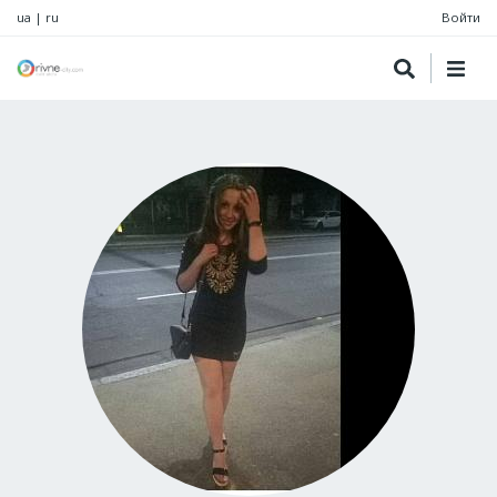
ua
|
ru
Войти