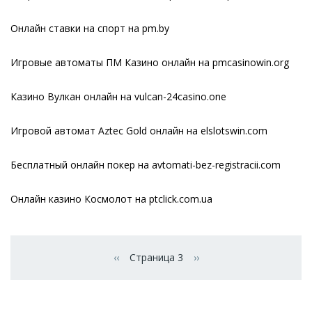
Онлайн ставки на спорт на pm.by
Игровые автоматы ПМ Казино онлайн на pmcasinowin.org
Казино Вулкан онлайн на vulcan-24casino.one
Игровой автомат Aztec Gold онлайн на elslotswin.com
Бесплатный онлайн покер на avtomati-bez-registracii.com
Онлайн казино Космолот на ptclick.com.ua
Нумерация
страниц
‹‹
Страница 3
››
←
Следующая страница