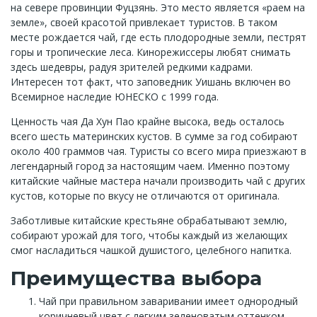
на севере провинции Фуцзянь. Это место является «раем на
земле», своей красотой привлекает туристов. В таком
месте рождается чай, где есть плодородные земли, пестрят
горы и тропические леса. Кинорежиссеры любят снимать
здесь шедевры, радуя зрителей редкими кадрами.
Интересен тот факт, что заповедник Уишань включен во
Всемирное наследие ЮНЕСКО с 1999 года.
Ценность чая Да Хун Пао крайне высока, ведь осталось
всего шесть материнских кустов. В сумме за год собирают
около 400 граммов чая. Туристы со всего мира приезжают в
легендарный город за настоящим чаем. Именно поэтому
китайские чайные мастера начали производить чай с других
кустов, которые по вкусу не отличаются от оригинала.
Заботливые китайские крестьяне обрабатывают землю,
собирают урожай для того, чтобы каждый из желающих
смог насладиться чашкой душистого, целебного напитка.
Преимущества выбора
Чай при правильном заваривании имеет однородный
коричневый цвет с легким зеленоватым оттенком.