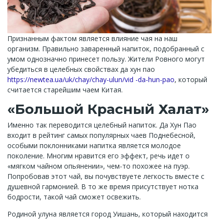
Признанным фактом является влияние чая на наш
организм. Правильно заваренный напиток, подобранный с
умом однозначно принесет пользу. Жители Ровного могут
убедиться в целебных свойствах да хун пао
https://newtea.ua/uk/chay/chay-ulun/vid -da-hun-pao
, который
считается старейшим чаем Китая.
«Большой Красный Халат»
Именно так переводится целебный напиток. Да Хун Пао
входит в рейтинг самых популярных чаев Поднебесной,
особыми поклонниками напитка является молодое
поколение. Многим нравится его эффект, речь идет о
«мягком чайном опьянении», чем-то похожее на пуэр.
Попробовав этот чай, вы почувствуете легкость вместе с
душевной гармонией. В то же время присутствует нотка
бодрости, такой чай сможет освежить.
Родиной улуна является город Уишань, который находится