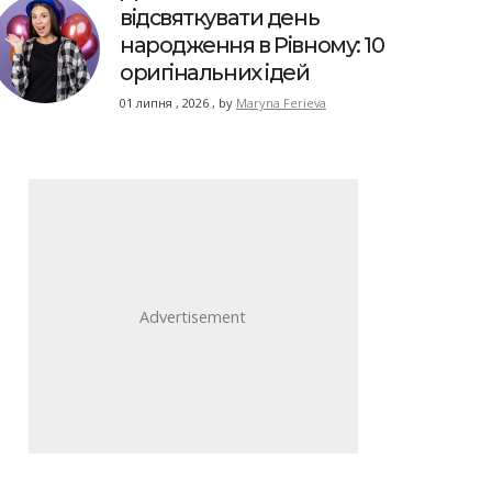
відсвяткувати день
народження в Рівному: 10
оригінальних ідей
01 липня , 2026
,
by
Maryna Ferieva
Advertisement