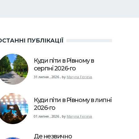
ОСТАННІ ПУБЛІКАЦІЇ
Куди піти в Рівному в
серпні 2026-го
31 липня , 2026
,
by
Maryna Ferieva
Куди піти в Рівному в липні
2026-го
01 липня , 2026
,
by
Maryna Ferieva
Де незвично