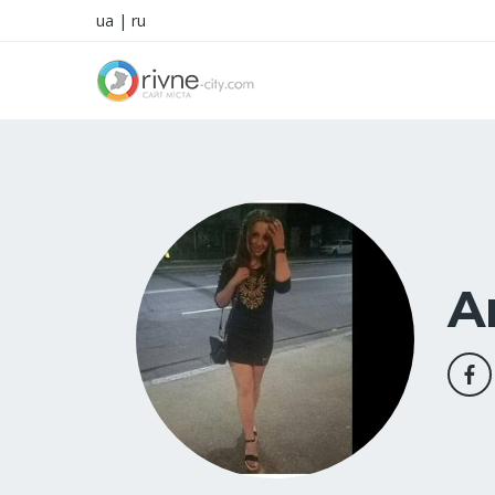
ua
|
ru
A