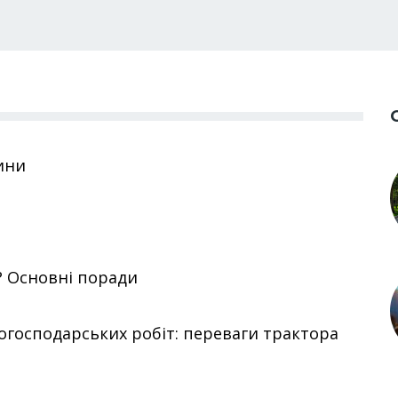
ини
? Основні поради
когосподарських робіт: переваги трактора