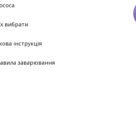
ососа
 їх вибрати
кова інструкція
равила заварювання