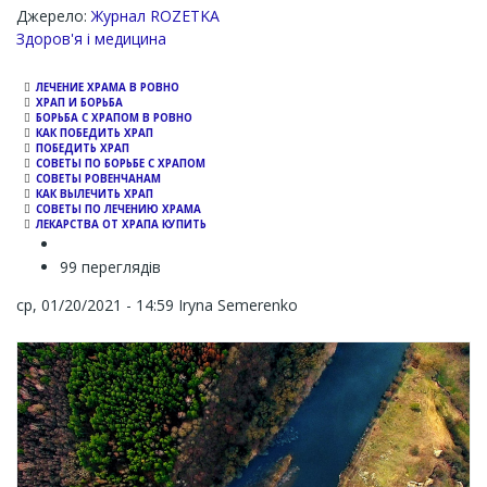
Джерело:
Журнал ROZETKA
Channel
Здоров'я і медицина
ЛЕЧЕНИЕ ХРАМА В РОВНО
ХРАП И БОРЬБА
БОРЬБА С ХРАПОМ В РОВНО
КАК ПОБЕДИТЬ ХРАП
ПОБЕДИТЬ ХРАП
СОВЕТЫ ПО БОРЬБЕ С ХРАПОМ
СОВЕТЫ РОВЕНЧАНАМ
КАК ВЫЛЕЧИТЬ ХРАП
СОВЕТЫ ПО ЛЕЧЕНИЮ ХРАМА
ЛЕКАРСТВА ОТ ХРАПА КУПИТЬ
99 переглядів
ср, 01/20/2021 - 14:59
Iryna Semerenko