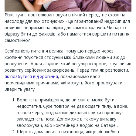
Різкі, гучні, повторювані звуки в нічний період, не схожі на
насолоду для вух оточуючих - це гарантований недосип для
родичів і неприємні наслідки для самого храпуна. Чи варто
відразу бігти до фахівців, або намагатися вирішити питання
самостійно?
Серйозність питання велика, тому що нерідко через
хропіння псуються стосунки між близькими людьми аж до
розлучення. А для людини, який регулярно хропе, існує ризик
розвитку серйозних захворювань. Перед тим як розповісти,
як позбутися від хропіння
, познайомимо вас з
неочевидними причинами, які можуть його провокувати.
Зверніть увагу:
Вологість приміщення, де ви спите, може бути
недостатня. Сухе повітря не дає осідати пилу, а вона,
в свою чергу, подразнює дихальні шляхи і провокує
закладеність носа. Допоможе в такому випадку
зволожувач, або контейнер з водою на батареї.
Шерсть домашнього вихованця, якщо він любить