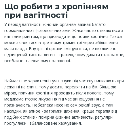
Що робити з хропінням
при вагітності
У період вагітності жіночий організм зазнає багато
гормональних і фізіологічних змін. Жінки часто стикаються з
вагітним ринітом, що призводить до появи хропіння. Також
може з'являтися в третьому триместрі через збільшення
маси плода. Внутрішні органи зміщуються, не виключено
підвищений тиск на легені і трахею, чому дихати стає важче,
особливо в лежачому положенні.
Найчастіше характерні гучні звуки під час сну виникають при
лежанні на спині, тому досить перелягти на бік. Більшою
мірою, причини хропіння проходять після пологів, тому
медикаментозне лікування під час виношування не
призначають. Небезпека несе не сам різкий звук, а такі
наслідки, як апное - затримки дихання. Краща терапія від
подібних станів - помірна фізична активність, регулярні
прогулянки і збалансоване харчування.