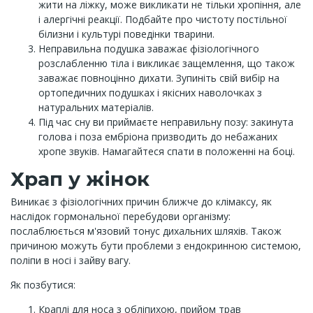
жити на ліжку, може викликати не тільки хропіння, але
і алергічні реакції. Подбайте про чистоту постільної
білизни і культурі поведінки тварини.
Неправильна подушка заважає фізіологічного
розслабленню тіла і викликає защемлення, що також
заважає повноцінно дихати. Зупиніть свій вибір на
ортопедичних подушках і якісних наволочках з
натуральних матеріалів.
Під час сну ви приймаєте неправильну позу: закинута
голова і поза ембріона призводить до небажаних
хропе звуків. Намагайтеся спати в положенні на боці.
Храп у жінок
Виникає з фізіологічних причин ближче до клімаксу, як
наслідок гормональної перебудови організму:
послаблюється м'язовий тонус дихальних шляхів. Також
причиною можуть бути проблеми з ендокринною системою,
поліпи в носі і зайву вагу.
Як позбутися:
Краплі для носа з обліпихою, прийом трав