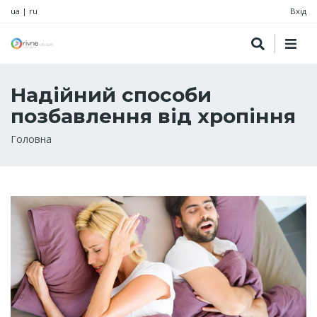
ua
|
ru
Вхід
Надійний способи
позбавлення від хропіння
Рядок
Головна
навіґації