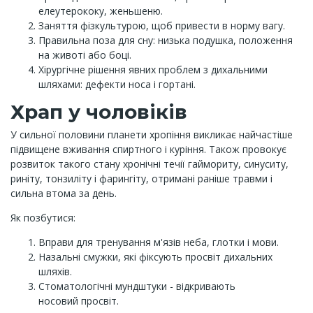
елеутерококу, женьшеню.
Заняття фізкультурою, щоб привести в норму вагу.
Правильна поза для сну: низька подушка, положення
на животі або боці.
Хірургічне рішення явних проблем з дихальними
шляхами: дефекти носа і гортані.
Храп у чоловіків
У сильної половини планети хропіння викликає найчастіше
підвищене вживання спиртного і куріння. Також провокує
розвиток такого стану хронічні течії гаймориту, синуситу,
риніту, тонзиліту і фарингіту, отримані раніше травми і
сильна втома за день.
Як позбутися:
Вправи для тренування м'язів неба, глотки і мови.
Назальні смужки, які фіксують просвіт дихальних
шляхів.
Стоматологічні мундштуки - відкривають
носовий просвіт.