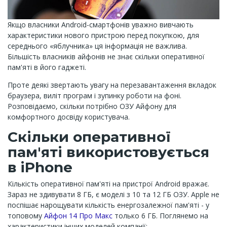
Якщо власники Android-смартфонів уважно вивчають
характеристики нового пристрою перед покупкою, для
середнього «яблучника» ця інформація не важлива.
Більшість власників айфонів не знає скільки оперативної
пам'яті в його гаджеті.
Проте деякі звертають увагу на перезавантаження вкладок
браузера, виліт програм і зупинку роботи на фоні.
Розповідаємо, скільки потрібно ОЗУ Айфону для
комфортного досвіду користувача.
Скільки оперативної
пам'яті використовується
в iPhone
Кількість оперативної пам'яті на пристрої Android вражає.
Зараз не здивувати 8 ГБ, є моделі з 10 та 12 ГБ ОЗУ. Apple не
поспішає нарощувати кількість енергозалежної пам'яті - у
топовому
Айфон 14 Про Макс
только 6 ГБ. Поглянемо на
характеристики інших моделей компанії: