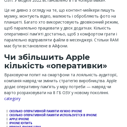
ОЗП. У моделі 2022 встановлено 8 ГБ «оперативки».
Це не дивно з огляду на те, що контент-мейкери пишуть
музику, монтують відео, малюють і обробляють фото на
планшеті. Багато хто використовують двовіконний режим,
щоб паралельно працювати у двох додатках. Кількість
оперативної пам'яті достатньо, щоб з комфортом грати і
паралельно відправляти файли в месенджері. Стільки RAM
має бути встановлене в Айфони.
Чи збільшить Apple
кількість «оперативки»
Враховуючи попит на смартфони та лояльність аудиторії,
компанія навряд чи змінить стратегію виробництва. Apple
додає оперативну пам'ять у міру потреби — навряд чи
варто розраховувати на 8 ГБ ОЗУ у новому поколінні.
Channel
category
​​СКОЛЬКО ОПЕРАТИВНОЙ ПАМЯТИ НУЖНО IPHONE
СКОЛЬКО ОПЕРАТИВНОЙ ПАМЯТИ ИСПОЛЬЗУЕТСЯ В IPHONE
APPLE IPHONE
IPHONE КУПИТЬ