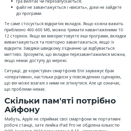
гра вилітає чи перезапускається;
файл не завантажується і «висить», доки не зайдете
до програми.
Те саме стосується відкритих вкладок. Якщо кожна важить
приблизно 400-600 Мб, можна тримати навантаженими 10-
12 сторінок. Якщо ви використовуєте інші програми, вкладки
вивантажуються та повторно завантажаться, якщо їх
відкрити. Завдяки швидкому з'єднанню це відбувається
миттєво. Зрозуміти, що вкладки перезавантажилися можна,
якщо немає доступу до мережі.
Ситуації, де користувач смартфонів Епл зауважує брак
«оперативки», настільки рідкісні у повсякденних сценаріях,
що він може взагалі з ними не зіткнутися. Але це означає,
що проблеми немає.
Скільки пам'яті потрібно
Айфону
Мабуть, Apple не сприймає свої смартфони як портативні
робочі станції, зате лінійка iPad Pro не обділена кількістю