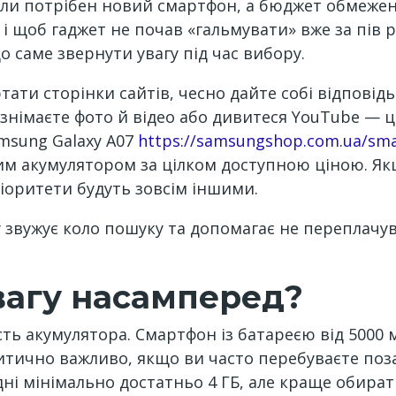
 коли потрібен новий смартфон, а бюджет обмежен
 і щоб гаджет не почав «гальмувати» вже за пів 
о саме звернути увагу під час вибору.
ати сторінки сайтів, чесно дайте собі відповід
німаєте фото й відео або дивитеся YouTube — це
msung Galaxy A07
https://samsungshop.com.ua/sma
им акумулятором за цілком доступною ціною. Як
ріоритети будуть зовсім іншими.
 звужує коло пошуку та допомагає не переплачув
вагу насамперед?
ть акумулятора. Смартфон із батареєю від 5000 
ритично важливо, якщо ви часто перебуваєте п
ні мінімально достатньо 4 ГБ, але краще обират