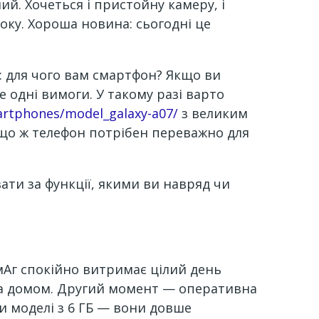
ий. Хочеться і пристойну камеру, і
року. Хороша новина: сьогодні це
ь: для чого вам смартфон? Якщо ви
 одні вимоги. У такому разі варто
rtphones/model_galaxy-a07/
з великим
що ж телефон потрібен переважно для
ати за функції, якими ви навряд чи
мАг спокійно витримає цілий день
оза домом. Другий момент — оперативна
и моделі з 6 ГБ — вони довше