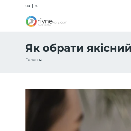
ua
|
ru
Як обрати якісни
Рядок
Головна
навіґації