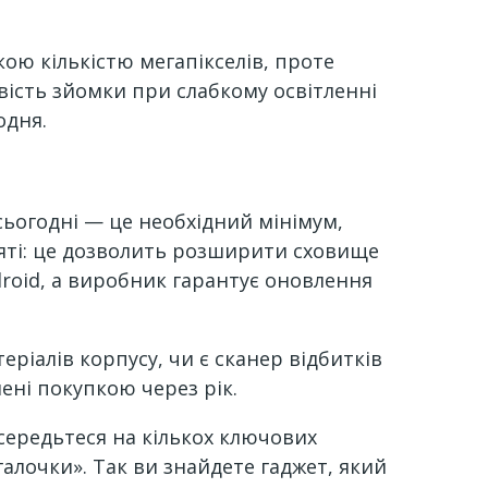
ою кількістю мегапікселів, проте
ивість зйомки при слабкому освітленні
одня.
 сьогодні — це необхідний мінімум,
яті: це дозволить розширити сховище
droid, а виробник гарантує оновлення
еріалів корпусу, чи є сканер відбитків
ені покупкою через рік.
середьтеся на кількох ключових
галочки». Так ви знайдете гаджет, який