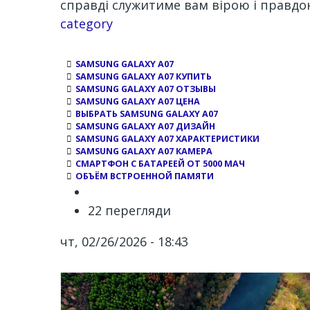
справді служитиме вам вірою і правдо
Channel
category
SAMSUNG GALAXY A07
SAMSUNG GALAXY A07 КУПИТЬ
SAMSUNG GALAXY A07 ОТЗЫВЫ
SAMSUNG GALAXY A07 ЦЕНА
ВЫБРАТЬ SAMSUNG GALAXY A07
SAMSUNG GALAXY A07 ДИЗАЙН
SAMSUNG GALAXY A07 ХАРАКТЕРИСТИКИ
SAMSUNG GALAXY A07 КАМЕРА
СМАРТФОН С БАТАРЕЕЙ ОТ 5000 МАЧ
ОБЪЁМ ВСТРОЕННОЙ ПАМЯТИ
22 перегляди
чт, 02/26/2026 - 18:43