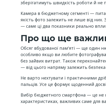
зберігатимуть швидкість роботи й не п
Камера в бюджетному сегменті — питан
якість фото залежить не лише від них.
— саме ці два показники реально впли
Про що ще важлив
Обсяг вбудованої пам'яті — ще один нюа
особливо якщо ви любите фотографуват
без зайвих витрат. Також переконайтес
— від цього напряму залежить безпека
Не варто нехтувати і практичними дрібн
пальців. Усе це формує щоденний досві
Вибір бюджетного смартфона — це не к
характеристиках, важливих саме для вас