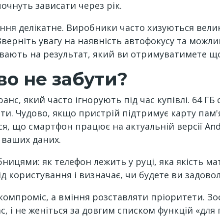
очнуть зависати через рік.
ня делікатне. Виробники часто хизуються велик
 Зверніть увагу на наявність автофокусу та можл
вають на результат, який ви отримуватимете щ
о не забути?
нс, який часто ігнорують під час купівлі. 64 ГБ
и. Чудово, якщо пристрій підтримує карту пам'
я, що смартфон працює на актуальній версії An
 ваших даних.
ицями: як телефон лежить у руці, яка якість мат
д користування і визначає, чи будете ви задовол
омпроміс, а вміння розставляти пріоритети. Зо
, і не женіться за довгим списком функцій «для 