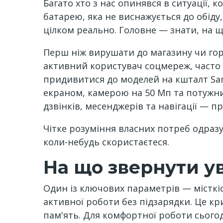
Багато хто з нас опинявся в ситуації,
батарею, яка не виснажується до обіду,
цілком реально. Головне — знати, на щ
Перш ніж вирушати до магазину чи горт
активний користувач соцмереж, часто з
придивитися до моделей на кшталт Sa
екраном, камерою на 50 Мп та потужн
дзвінків, месенджерів та навігації — п
Чітке розуміння власних потреб одразу
коли-небудь скористаєтеся.
На що звернути у
Один із ключових параметрів — місткіс
активної роботи без підзарядки. Це к
пам'ять. Для комфортної роботи сьогод