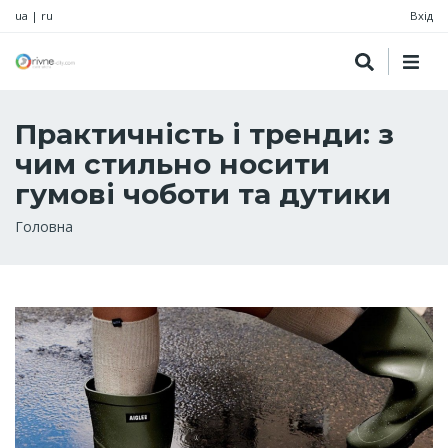
ua
|
ru
Вхід
Практичність і тренди: з
чим стильно носити
гумові чоботи та дутики
Рядок
Головна
навіґації