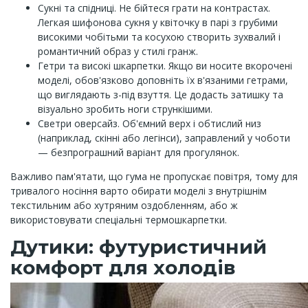
Сукні та спідниці. Не бійтеся грати на контрастах.
Легкая шифонова сукня у квіточку в парі з грубими
високими чобітьми та косухою створить зухвалий і
романтичний образ у стилі гранж.
Гетри та високі шкарпетки. Якщо ви носите вкорочені
моделі, обов'язково доповніть їх в'язаними гетрами,
що виглядають з-під взуття. Це додасть затишку та
візуально зробить ноги стрункішими.
Светри оверсайз. Об'ємний верх і обтислий низ
(наприклад, скінні або легінси), заправлений у чоботи
— безпрограшний варіант для прогулянок.
Важливо пам'ятати, що гума не пропускає повітря, тому для
тривалого носіння варто обирати моделі з внутрішнім
текстильним або хутряним оздобленням, або ж
використовувати спеціальні термошкарпетки.
Дутики: футуристичний
комфорт для холодів