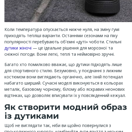
Коли температура опускається нижче нуля, на зміну гумі
приходять тепліші варіанти. Останніми сезонами на піку
популярності перебувають об'ємні «дуті» чоботи. Стильні
дутики жіночі
— це ідеальне рішення для морозної та
сніжної погоди. Вони легкі, теплі та неймовірно зручні.
Багато хто помилково вважає, що дутики підходять лише
для спортивного стилю. Безумовно, у поєднанні з лижним
костюмом вони виглядають органічно, але їхній потенціал
набагато ширший. Сучасні моделі виконуються в кольорах
металік, базовому чорному, білому або яскравих неонових
відтінках, що дозволяє вписувати їх у повсякденний кежуал.
Як створити модний образ
із дутиками
Щоб не виглядати так, ніби ви щойно повернулися з
гірськолижного курорту, комбінуйте дуте взуття з міським