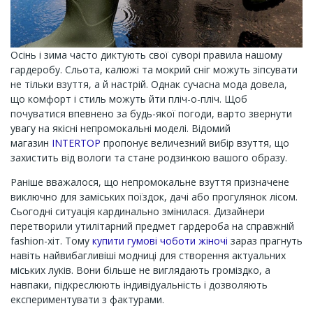
Осінь і зима часто диктують свої суворі правила нашому
гардеробу. Сльота, калюжі та мокрий сніг можуть зіпсувати
не тільки взуття, а й настрій. Однак сучасна мода довела,
що комфорт і стиль можуть йти пліч-о-пліч. Щоб
почуватися впевнено за будь-якої погоди, варто звернути
увагу на якісні непромокальні моделі. Відомий
магазин
INTERTOP
пропонує величезний вибір взуття, що
захистить від вологи та стане родзинкою вашого образу.
Раніше вважалося, що непромокальне взуття призначене
виключно для заміських поїздок, дачі або прогулянок лісом.
Сьогодні ситуація кардинально змінилася. Дизайнери
перетворили утилітарний предмет гардероба на справжній
fashion-хіт. Тому
купити гумові чоботи жіночі
зараз прагнуть
навіть найвибагливіші модниці для створення актуальних
міських луків. Вони більше не виглядають громіздко, а
навпаки, підкреслюють індивідуальність і дозволяють
експериментувати з фактурами.