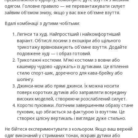
одягом. Головне правило — не перевантажувати силует
зайвим об'ємом знизу, якщо у вас вже об'ємне взуття.
Вдалі комбінації з дутими чобітьми:
Легінси та худі. Найпростіший і найкомфортніший
варіант. Обтислі лосини з екошкіри або щільного
трикотажу врівноважують об'ємне взуття. Додайте
подовжене худі — і образ готовий.
Трикотажні костюми. М'які костюми з вовни або
кашеміру чудово «дружать» із дутиками. Це втілення
стилю спорт-шик, доречного для кава-брейку або
шопінгу.
Джинси-мом або прямі джинси. Їх можна носити
поверх коротких дутиків або заправляти всередину
високих моделей, створюючи розслаблений силует.
Короткі пуховики. Логічним завершенням образу стане
пуховик, що збігається за фактурою із взуттям. Це
створює цілісну вертикаль і виглядає дуже стильно.
Не бійтеся експериментувати з кольором. Якщо ваш верхній
одяг виконаний у стриманих тонах, яскраві дутики або