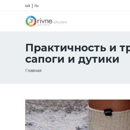
ua
|
ru
Практичность и т
сапоги и дутики
Строка
Главная
навигации