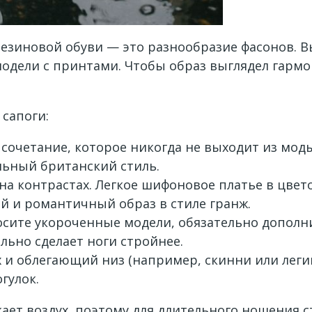
езиновой обуви — это разнообразие фасонов. В
модели с принтами. Чтобы образ выглядел гарм
 сапоги:
 сочетание, которое никогда не выходит из мод
льный британский стиль.
 на контрастах. Легкое шифоновое платье в цве
ий и романтичный образ в стиле гранж.
носите укороченные модели, обязательно допо
ально сделает ноги стройнее.
 и облегающий низ (например, скинни или леги
гулок.
кает воздух, поэтому для длительного ношения 