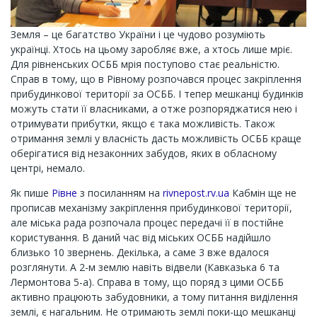
Земля – це багатство України і це чудово розуміють
українці. Хтось на цьому заробляє вже, а хтось лише мріє.
Для рівненських ОСББ мрія поступово стає реальністю.
Справ в тому, що в Рівному розпочався процес закріплення
прибудинкової території за ОСББ. І тепер мешканці будинків
можуть стати її власниками, а отже розпоряджатися нею і
отримувати прибутки, якщо є така можливість. Також
отримання землі у власність дасть можливість ОСББ краще
оберігатися від незаконних забудов, яких в обласному
центрі, немало.
Як пише
Рівне
з посиланням на
rivnepost.rv.ua
Кабмін ще не
прописав механізму закріплення прибудинкової території,
але міська рада розпочала процес передачі її в постійне
користування. В даний час від міських ОСББ надійшло
близько 10 звернень. Декілька, а саме 3 вже вдалося
розглянути. А 2-м землю навіть відвели (Кавказька 6 та
Лермонтова 5-а). Справа в тому, що поряд з цими ОСББ
активно працюють забудовники, а тому питання виділення
землі, є нагальним. Не отримають землі поки-що мешканці