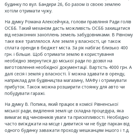
будинку по вул. Бандери 26, бо разом із своєю землею
хотіли отримати чужу.
На думку Романа Алексейчука, голови правління Ради голів
ОСББ. Такий механізм дасть можливість ОСББ захищатися
від незаконних захоплень земель забудовниками. В Рівному
таке вже траплялося. Але земля у власності, це також
сплата оренди в бюджет міста. За рік набігає близько 400
грн. і більше. Щоб отримати землю в користування
необхідно звернутися до міської ради по дозвіл на
виготовлення необхідної документації. Вартість 4000 грн. А
далі сесія і земля у власності. Її можна здавати в оренду,
наприклад для будівництва магазину, МАФу і отримувати
прибуток. Також можна розширити стоянку для авто чи
побудувати гаражі.
На думку В. Попика, який працює в комісії Рівненської
міської ради, виділення землі це складна процедура, яка
вимагає від чиновників уваги та прискіпливості. Необхідно
часто виїжджати на місце і дивитися чи не буде паркан від
одного будинку заважати проходу мешканцям іншого і т.д.