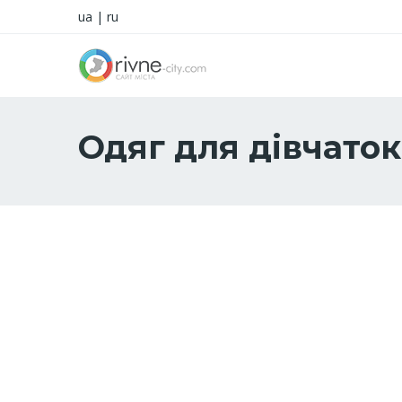
ua
|
ru
Одяг для дівчаток