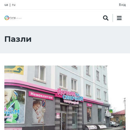
ua
|
ru
Вхід
Пазли