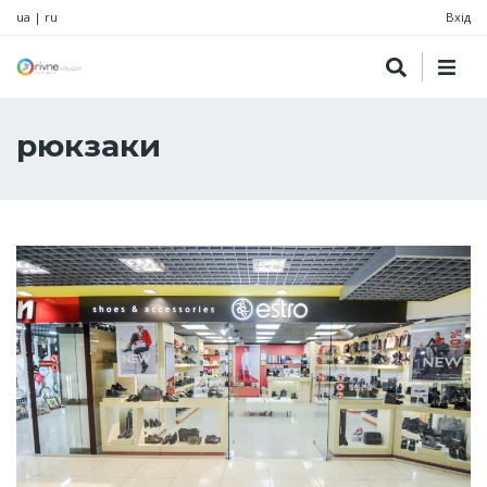
ua
|
ru
Вхід
рюкзаки