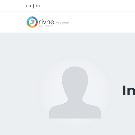
ua
|
ru
I