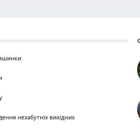
машинки
и
у
дення незабутніх вихідних