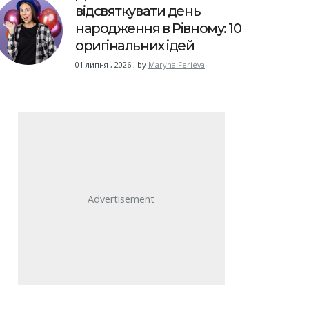
відсвяткувати день
народження в Рівному: 10
оригінальних ідей
01 липня , 2026
,
by
Maryna Ferieva
Advertisement