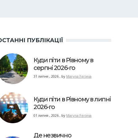
ОСТАННІ ПУБЛІКАЦІЇ
Куди піти в Рівному в
серпні 2026-го
31 липня , 2026
,
by
Maryna Ferieva
Куди піти в Рівному в липні
2026-го
01 липня , 2026
,
by
Maryna Ferieva
Де незвично