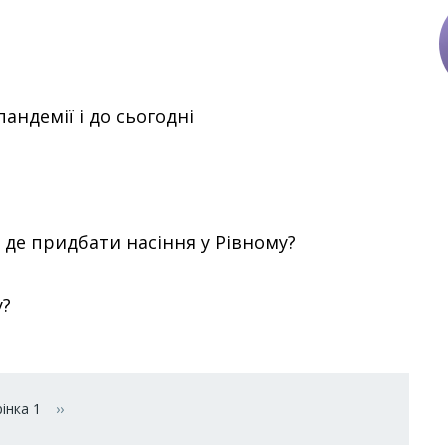
андемії і до сьогодні
де придбати насіння у Рівному?
у?
інка 1
››
Наступна сторінка