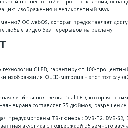
уальный процессор α7 второго поколения, осна
изацию изображения и великолепный звук.
рменной ОС webOS, которая предоставляет дос
те любые видео без перерывов на рекламу.
T
 технологии OLED, гарантируют 100-процентный
ки изображения. OLED-матрица – этот тот случа
.
ная двойная подсветка Dual LED, которая опти
аль экрана составляет 75 дюймов, разрешение —
ач предусмотрены ТВ-тюнеры: DVB-T2, DVB-S2, D
аттная акустика с поддержкой объемного звучани