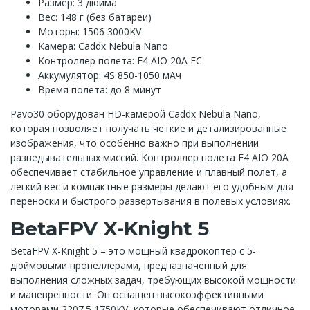
Размер: 3 дюйма
Вес: 148 г (без батареи)
Моторы: 1506 3000KV
Камера: Caddx Nebula Nano
Контроллер полета: F4 AIO 20A FC
Аккумулятор: 4S 850-1050 мАч
Время полета: до 8 минут
Pavo30 оборудован HD-камерой Caddx Nebula Nano,
которая позволяет получать четкие и детализированные
изображения, что особенно важно при выполнении
разведывательных миссий. Контроллер полета F4 AIO 20A
обеспечивает стабильное управление и плавный полет, а
легкий вес и компактные размеры делают его удобным для
переноски и быстрого развертывания в полевых условиях.
BetaFPV X-Knight 5
BetaFPV X-Knight 5 – это мощный квадрокоптер с 5-
дюймовыми пропеллерами, предназначенный для
выполнения сложных задач, требующих высокой мощности
и маневренности. Он оснащен высокоэффективными
моторами 2207.5 1750KV, которые обеспечивают отличное