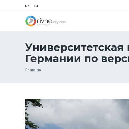
ua
|
ru
Университетская 
Германии по верс
Строка
Главная
навигации