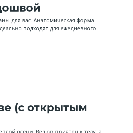
дошвой
аны для вас. Анатомическая форма
деально подходят для ежедневного
ве (с открытым
плой осени. Велюр приятен к телу, а