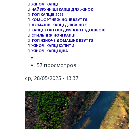
ЖІНОЧІ КАПЦІ
НАЙЗРУЧНІШІ КАПЦІ ДЛЯ ЖІНОК
ТОП КАПЦІВ 2025
КОМФОРТНЕ ЖІНОЧЕ ВЗУТТЯ
ДОМАШНІ КАПЦІ ДЛЯ ЖІНОК
КАПЦІ З ОРТОПЕДИЧНОЮ ПІДОШВОЮ
СТИЛЬНІ ЖІНОЧІ КАПЦІ
ТОП ЖІНОЧЕ ДОМАШНЄ ВЗУТТЯ
ЖІНОЧІ КАПЦІ КУПИТИ
ЖІНОЧІ КАПЦІ ЦІНА
57 просмотров
ср, 28/05/2025 - 13:37