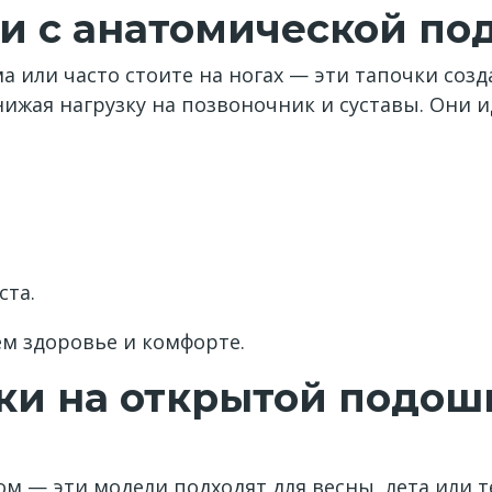
и с анатомической по
 или часто стоите на ногах — эти тапочки созд
ижая нагрузку на позвоночник и суставы. Они и
ста.
оем здоровье и комфорте.
и на открытой подош
м — эти модели подходят для весны, лета или те