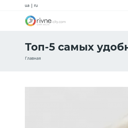
ua
|
ru
Топ-5 самых удоб
Строка
Главная
навигации