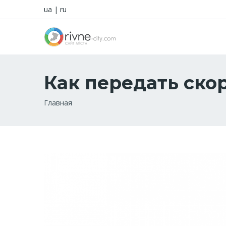
ua
|
ru
Как передать ско
Строка
Главная
навигации