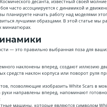
н Космического десанта, известный своей молн
я боя часто ассоциируется с динамикой и движен
вы планируете начать работу над моделями этог
овиться лучшими образцами. В этой статье мы р
х миниатюрах.
динамики
ости — это правильно выбранная поза для ваши
 немного наклонены вперед, создают иллюзию дв
ых средств наклон корпуса или поворот руля пр
тов, позволяющие изобразить White Scars в мо
 а руки направлены вперед, напоминают готовно
:
стные машины, которые являются символом White