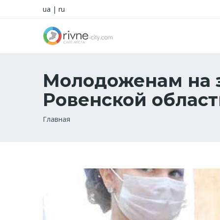
ua
|
ru
Молодоженам на з
Ровенской област
Строка
Главная
навигации