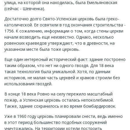
улица, на которой она находилась, была Емельяновская
(сейчас - Шевченка).
Достаточно долго Свято-Успенская церковь была греко-
католической. Ее освятили в год окончания строительства -
1756. К сожалению, информации о том, когда стены церкви
начали возводить еще неизвестно. Однако, несколько
ровенских краеведов утверждают, что в древности, на
указанном месте была тоже церковь.
Еще один интересный исторический факт: здание построено
таким образом, что нет ни одного гвоздя. Для 18 века
такая технология была уникальной. Хотя, по данным
историков, не малая часть церквей и храмов строили без
использования гвоздей.
В конце 18 века Ровно на силу пережило масштабный
пожар, а Успенская церковь осталась непоколебимой.
Также, здание сохранилось и во время бомбардировок.
Уже в 1960 году церковь планировали снести, ведь именно
в этот период большинство подобных сооружений
уничтожались. На территории хотели построить