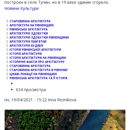
построен в селе Тучин, но в 19 веке здание сгорело.
Channel
Новини Культури
СТАРОВИННА АРХІТЕКТУРА
АРХІТЕКТУРА НА РІВНЕНЩИНІ
РІВНЕНСЬКА АРХІТЕКТУРА
АРХІТЕКТУРНІ ЗДОБУТКИ
АРХІТЕКТУРНІ ЗДОБУТКИ РІВНЕНЩИНИ
АРХІТЕКТУРНІ ПАМ'ЯТКИ
АРХІТЕКТУРНІ БУДІВЛІ
ІСТОРІЯ РІВНЕНСЬКОЇ АРХІТЕКТУРИ
ІСТОРІЯ АРХІТЕКТУРИ
ІСТОРІЯ АРХІТЕКТУРИ НА РІВНЕНЩИНІ
ІСТОРИЧНІ ФАКТИ ПРО АРХІТЕКТУРУ
СТАРОВИННА АРХІТЕКТУРА
СТАРОВИННА АРХІТЕКТУРА В РІВНОМУ
ЦІКАВІ ЛОКАЦІЇ НА РІВНЕНЩИНІ
РІВНЕНСЬКА АРХІТЕКТУРА ТА ЇЇ ІСТОРІЯ
634 просмотра
пн, 19/04/2021 - 15:22
Inna Reznikova