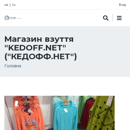
ua
|
ru
Вхід
Магазин взуття
"KEDOFF.NET"
("КЕДОФФ.НЕТ")
Рядок
Головна
навіґації