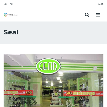
ua
|
ru
Вхід
Seal