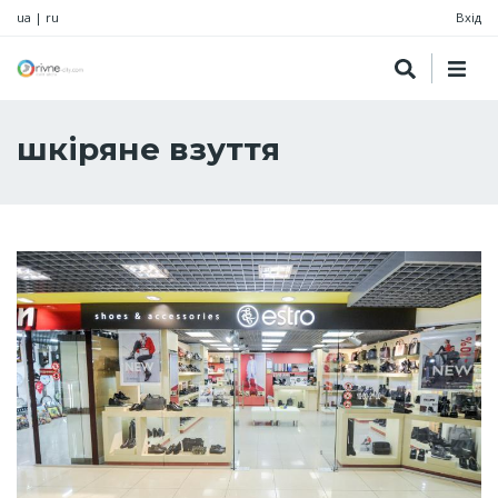
ua
|
ru
Вхід
шкіряне взуття