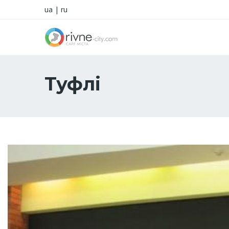
ua
|
ru
Туфлі