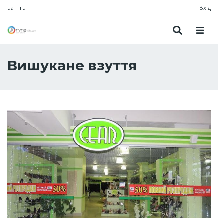
ua
|
ru
Вхід
Вишукане взуття