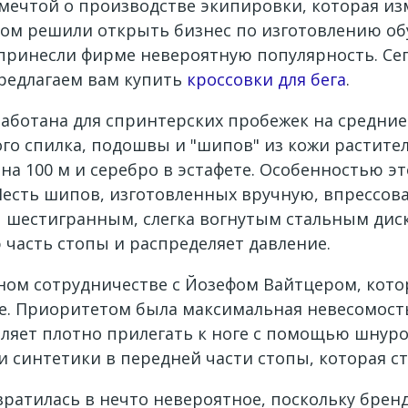
 мечтой о производстве экипировки, которая из
том решили открыть бизнес по изготовлению об
принесли фирме невероятную популярность. Се
редлагаем вам купить
кроссовки для бега
.
аботана для спринтерских пробежек на средние 
го спилка, подошвы и "шипов" из кожи растите
 на 100 м и серебро в эстафете. Особенностью э
Шесть шипов, изготовленных вручную, впрессо
 шестигранным, слегка вогнутым стальным дис
часть стопы и распределяет давление.
сном сотрудничестве с Йозефом Вайтцером, кот
е. Приоритетом была максимальная невесомост
оляет плотно прилегать к ноге с помощью шнуро
и синтетики в передней части стопы, которая с
вратилась в нечто невероятное, поскольку бре