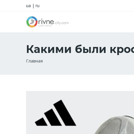
ua
|
ru
Какими были крос
Строка
Главная
навигации