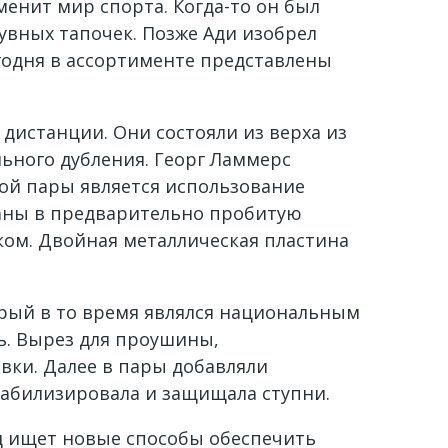
менит мир спорта. Когда-то он был
увных тапочек. Позже Ади изобрел
годня в ассортименте представлены
дистанции. Они состояли из верха из
льного дубления. Георг Ламмерс
той пары является использование
ваны в предварительно пробитую
ком. Двойная металлическая пластина
орый в то время являлся национальным
ь. Вырез для проушины,
вки. Далее в пары добавляли
табилизировала и защищала ступни.
нд ищет новые способы обеспечить