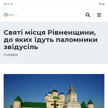
ua
|
ru
Вхід
Святі місця Рівненщини,
до яких їдуть паломники
звідусіль
Рядок
Головна
навіґації