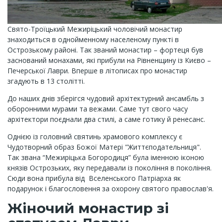
Свято-Троїцький Межиріцький чоловічий монастир
знаходиться в однойменному населеному пункті в
Острозькому районі. Так званий монастир – фортеця був
заснований монахами, які прибули на Рівненщину із Києво –
Печерської Лаври. Вперше в літописах про монастир
згадують в 13 столітті.
До наших днів зберігся чудовий архітектурний ансамбль з
оборонними мурами та вежами. Саме тут свого часу
архітектори поєднали два стилі, а саме готику й ренесанс.
Однією із головний святинь храмового комплексу є
Чудотворний образ Божої Матері "Життєподательниця".
Так звана “Межиріцька Богородиця” була іменною іконою
князів Острозьких, яку передавали із покоління в покоління.
Сюди вона прибула від Вселенського Патріарха як
подарунок і благословення за охорону святого православ'я.
Жіночий монастир зі