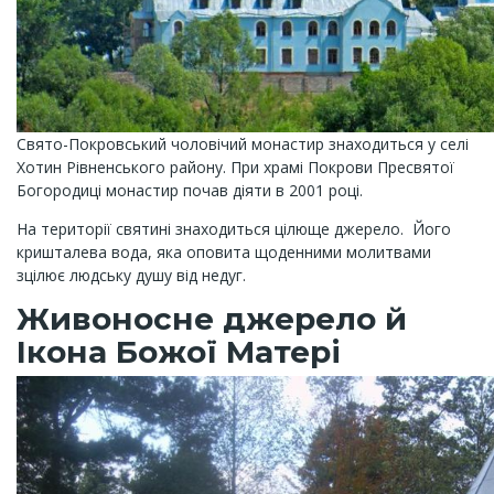
Свято-Покровський чоловічий монастир знаходиться у селі
Хотин Рівненського району. При храмі Покрови Пресвятої
Богородиці монастир почав діяти в 2001 році.
На території святині знаходиться цілюще джерело. Його
кришталева вода, яка оповита щоденними молитвами
зцілює людську душу від недуг.
Живоносне джерело й
Ікона Божої Матері