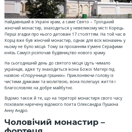
Найдавніший в Україні храм, а саме Свято – Троїцький
жіночий монастир, знаходиться у невеликому місті Корець.
Перші згадки про нього датовані 17 століттям. На той час в
Корці вже був жіночий монастир, однак для всіх монахинь у
ньому не було місця. Тому за проханням ігумені Серафими
князь Самуїл розпочав будівництво нового храму.
На сьогоднішній день до святого місця їдуть чимало
українців, адже ту знаходиться ікона Божої Матері під
назвою «Споручниця грішних». Приклоняючи голову із
чистими думками та молитвою, вона полегшує життя і
благословляє на добре майбутнє.
Відомо також й те, що на території монастиря свого часу
поховали наречену відомого поета Олександра Пушкіна
Анну Андро.
Чоловічий монастир –
фортеця