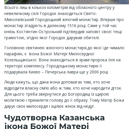
Всього лиш в кількох кілометрів від обласного центру у
невеличкому селі Городок знаходиться Свято-
Миколаївський Городоцький жіночий монастир. Вперше про
монастир згадують в далекому 1516 році. Саме у той час
князь Костянтин Острозький підтвердив заповіт своєї тещі
грамотою, згідно якої Городок дарував обителі.
Головною святинею жіночого монастиря,до якої їде чимало
парафіян, є Ікона Божої Матері Милосердної
Козельщанської. Вона знаходиться в храмі пророка Іллі на
території комплексу. Городоцькому монастирю її
подарувала Києво – Печерська лавра ще у 2000 році
Люди кажуть, що дана ікона допомагає тим, хто хоче
відродити власну сім’ю або ж тим, хто хоче народити діток.
Для цього треба звернутися до Богородиці із щирою
молитвою і прихилити голову до її образу. Тому Матір Божа
дарує своє милосердя і зцілює жінок від недуг.
Чудотворна Казанська
ікона Божої Матері