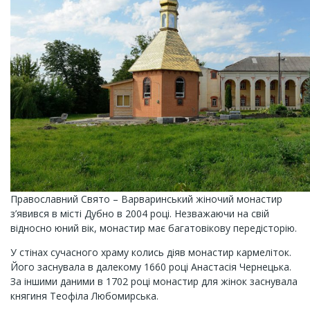
Православний Свято – Варваринський жіночий монастир
з’явився в місті Дубно в 2004 році. Незважаючи на свій
відносно юний вік, монастир має багатовікову передісторію.
У стінах сучасного храму колись діяв монастир кармеліток.
Його заснувала в далекому 1660 році Анастасія Чернецька.
За іншими даними в 1702 році монастир для жінок заснувала
княгиня Теофіла Любомирська.