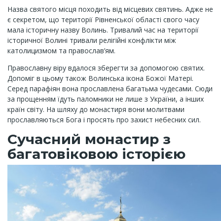
Назва святого місця походить від місцевих святинь. Адже не
є секретом, що території Рівненської області свого часу
мала історичну назву Волинь. Тривалий час на території
історичної Волині тривали релігійні конфлікти між
католицизмом та православ’ям.
Православну віру вдалося зберегти за допомогою святих.
Допоміг в цьому також Волинська ікона Божої Матері.
Серед парафіян вона прославлена багатьма чудесами. Сюди
за прощенням їдуть паломники не лише з України, а інших
країн світу. На шляху до монастиря вони молитвами
прославляються Бога і просять про захист небесних сил.
Сучасний монастир з
багатовіковою історією