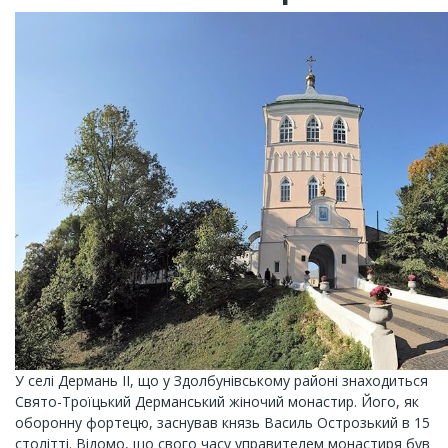
У селі Дермань ІІ, що у Здолбунівському районі знаходиться
Свято-Троїцький Дерманський жіночий монастир. Його, як
оборонну фортецю, заснував князь Василь Острозький в 15
столітті. Відомо, що свого часу управителем монастиря був