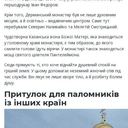
першодрукар Іван Федоров.
Крім того, Дерманський монастир був не лише духовним
місцем, а й освітньо – видавничим центром. Саме тут
перебували Северин Наливайко та Мелетій Смотрицький.
Чудотворна Казанська ікона Божої Матері, яка знаходиться
у головному храмі монастиря, є тим образом, до якого
схилити голови їдуть вірячи. У монастирі також знаходяться
мощі святого цілителя Пантелеймона.
Сюди прямують ті, хто хоче віднайти душевний спокій на
грішній землі. У цьому допомагає неземний жіночий спів під
час служби. Він лікує не лише хворе тіло, а й розбиту болем
душу.
Притулок для паломників
із інших країн