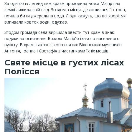
За однією із легенд цим краєм проходила Божа Матір і на
землі лишила свій слід. Згодом з місця, де лишилася її стопа,
почала бити джерельна вода. Люди кажуть, що всі хворі, які
випивали ковток води, одужав.
Згодом громада села вирішила звести тут храм в знак
подяки за освячення Божою Матір’ю їхнього населеного
пункту. В храмі також є ікона святих Віленських мучеників
Антонія, Іоанна і Євстафія з частинками їхніх мощів.
Святе місце в густих лісах
Полісся