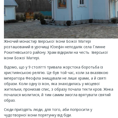
Жіночий монастир Іверської Ікони Божої Матері
розташований в урочищі Юзефін неподалік села Глинне
Рокитнівського району. Храм відкрили на честь Іверської
ікони Божої Матері.
Відомо, що у 9 столітті тривала жорстока боротьба із
християнською релігію. Це був той час, коли за вказівкою
імператора Феофіла знищували не лише храми, а й святі
образи. Коли одну із ікон, яка знаходилась у місцевої
жительки, пронизав спис, з образу почала текти кров. Жінка
почалася молитися, й тим самим змогла врятувати святий
образ.
Сюди приїздять люди, для того, аби попросити у
чудотворної ікони порятунку від біди.