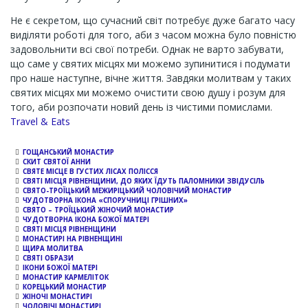
Не є секретом, що сучасний світ потребує дуже багато часу
виділяти роботі для того, аби з часом можна було повністю
задовольнити всі свої потреби. Однак не варто забувати,
що саме у святих місцях ми можемо зупинитися і подумати
про наше наступне, вічне життя. Завдяки молитвам у таких
святих місцях ми можемо очистити свою душу і розум для
того, аби розпочати новий день із чистими помислами.
Channel
Travel & Eats
ГОЩАНСЬКИЙ МОНАСТИР
СКИТ СВЯТОЇ АННИ
СВЯТЕ МІСЦЕ В ГУСТИХ ЛІСАХ ПОЛІССЯ
СВЯТІ МІСЦЯ РІВНЕНЩИНИ, ДО ЯКИХ ЇДУТЬ ПАЛОМНИКИ ЗВІДУСІЛЬ
СВЯТО-ТРОЇЦЬКИЙ МЕЖИРІЦЬКИЙ ЧОЛОВІЧИЙ МОНАСТИР
ЧУДОТВОРНА ІКОНА «СПОРУЧНИЦІ ГРІШНИХ»
СВЯТО – ТРОЇЦЬКИЙ ЖІНОЧИЙ МОНАСТИР
ЧУДОТВОРНА ІКОНА БОЖОЇ МАТЕРІ
СВЯТІ МІСЦЯ РІВНЕНЩИНИ
МОНАСТИРІ НА РІВНЕНЩИНІ
ЩИРА МОЛИТВА
СВЯТІ ОБРАЗИ
ІКОНИ БОЖОЇ МАТЕРІ
МОНАСТИР КАРМЕЛІТОК
КОРЕЦЬКИЙ МОНАСТИР
ЖІНОЧІ МОНАСТИРІ
ЧОЛОВІЧІ МОНАСТИРІ