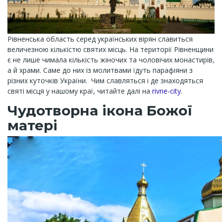
Рівненська область серед українських вірян славиться
величезною кількістю святих місць. На території Рівненщини
є не лише чимала кількість жіночих та чоловічих монастирів,
а й храми. Саме до них із молитвами їдуть парафіяни з
різних куточків України. Чим славляться і де знаходяться
святі місця у нашому краї, читайте далі на
rivne-city
.
Чудотворна ікона Божої
матері