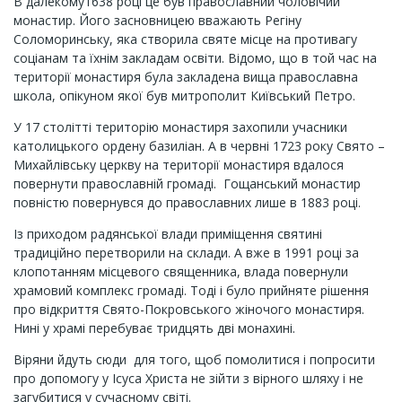
В далекому1638 році це був православний чоловічий
монастир. Його засновницею вважають Регіну
Соломоринську, яка створила святе місце на противагу
соціанам та їхнім закладам освіти. Відомо, що в той час на
території монастиря була закладена вища православна
школа, опікуном якої був митрополит Київський Петро.
У 17 столітті територію монастиря захопили учасники
католицького ордену базиліан. А в червні 1723 року Свято –
Михайлівську церкву на території монастиря вдалося
повернути православній громаді. Гощанський монастир
повністю повернувся до православних лише в 1883 році.
Із приходом радянської влади приміщення святині
традиційно перетворили на склади. А вже в 1991 році за
клопотанням місцевого священника, влада повернули
храмовий комплекс громаді. Тоді і було прийняте рішення
про відкриття Свято-Покровського жіночого монастиря.
Нині у храмі перебуває тридцять дві монахині.
Віряни йдуть сюди для того, щоб помолитися і попросити
про допомогу у Ісуса Христа не зійти з вірного шляху і не
загубитися у сучасному світі.