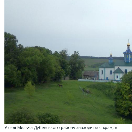
У селі Мильча Дубенського району знаходиться храм, в