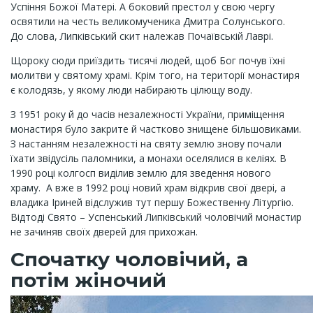
Успіння Божої Матері. А боковий престол у свою чергу
освятили на честь великомученика Дмитра Солунського.
До слова, Липківський скит належав Почаївській Лаврі.
Щороку сюди приїздить тисячі людей, щоб Бог почув їхні
молитви у святому храмі. Крім того, на території монастиря
є колодязь, у якому люди набирають цілющу воду.
З 1951 року й до часів незалежності України, приміщення
монастиря було закрите й частково знищене більшовиками.
З настанням незалежності на святу землю знову почали
їхати звідусіль паломники, а монахи оселялися в келіях. В
1990 році колгосп виділив землю для зведення нового
храму. А вже в 1992 році новий храм відкрив свої двері, а
владика Іриней відслужив тут першу Божественну Літургію.
Відтоді Свято – Успенський Липківський чоловічий монастир
не зачиняв своїх дверей для прихожан.
Спочатку чоловічий, а
потім жіночий