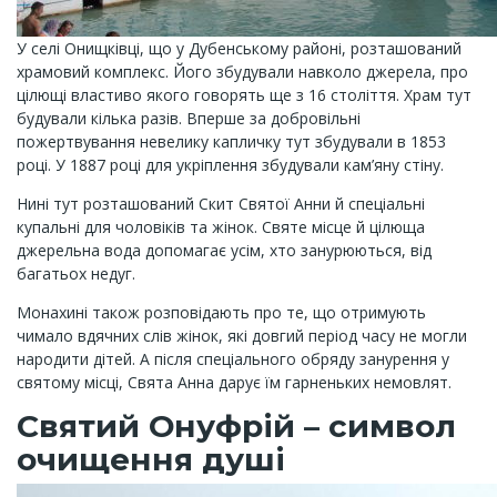
У селі Онищківці, що у Дубенському районі, розташований
храмовий комплекс. Його збудували навколо джерела, про
цілющі властиво якого говорять ще з 16 століття. Храм тут
будували кілька разів. Вперше за добровільні
пожертвування невелику капличку тут збудували в 1853
році. У 1887 році для укріплення збудували кам’яну стіну.
Нині тут розташований Скит Святої Анни й спеціальні
купальні для чоловіків та жінок. Святе місце й цілюща
джерельна вода допомагає усім, хто занурюються, від
багатьох недуг.
Монахині також розповідають про те, що отримують
чимало вдячних слів жінок, які довгий період часу не могли
народити дітей. А після спеціального обряду занурення у
святому місці, Свята Анна дарує їм гарненьких немовлят.
Святий Онуфрій – символ
очищення душі