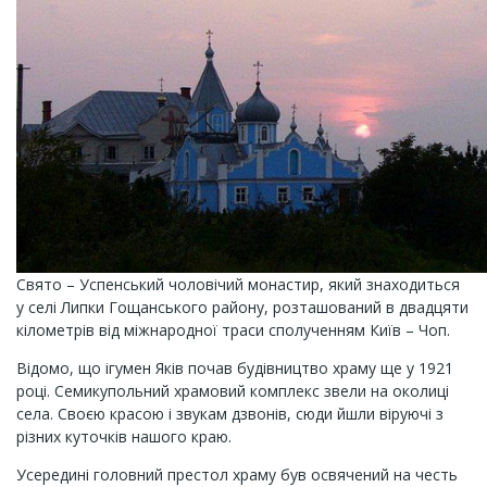
Свято – Успенський чоловічий монастир, який знаходиться
у селі Липки Гощанського району, розташований в двадцяти
кілометрів від міжнародної траси сполученням Київ – Чоп.
Відомо, що ігумен Яків почав будівництво храму ще у 1921
році. Семикупольний храмовий комплекс звели на околиці
села. Своєю красою і звукам дзвонів, сюди йшли віруючі з
різних куточків нашого краю.
Усередині головний престол храму був освячений на честь