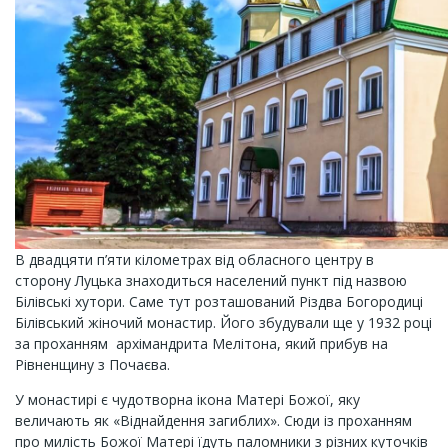
В двадцяти п’яти кілометрах від обласного центру в
сторону Луцька знаходиться населений пункт під назвою
Білівські хутори. Саме тут розташований Різдва Богородиці
Білівський жіночий монастир. Його збудували ще у 1932 році
за проханням архімандрита Мелітона, який прибув на
Рівненщину з Почаєва.
У монастирі є чудотворна ікона Матері Божої, яку
величають як «Віднайдення загиблих». Сюди із проханням
про милість Божої Матері їдуть паломники з різних куточків