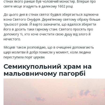
стінах якого раніше був чоловічий монастир. Вперше про
святе місце згадують в далекому 1602 році.
До цього дня в стінах святої будівлі зберігається зцілююча
ікона Святого Онуфрія. Дерев’яному святому образу більше
трьохсот років. Й варто зазначити, що вдалося зберегти
його в досить таки гарному стані. Святого просять про
допомогу ті, хто хоче очистити свою душу від злого й
нечистого.
Місцеві також розповідаю, що в очищенні допомагають
щирі молитви й добрі помисли у момент, коли людина
переступила поріг церкви.
Семикупольний храм на
мальовничому пагорбі