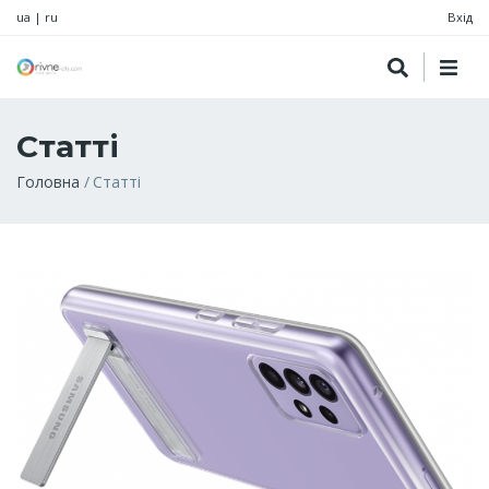
ua
|
ru
Вхід
Статті
Рядок
Головна
Статті
навіґації