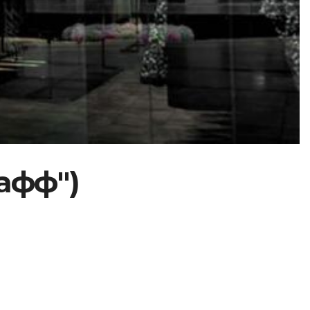
тафф")