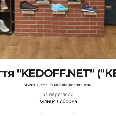
ття "KEDOFF.NET" ("
04 КВІТНЯ , 2018
,
BY
АНОНІМ (НЕ ПЕРЕВІРЕНО)
54 перегляди
вулиця Соборна