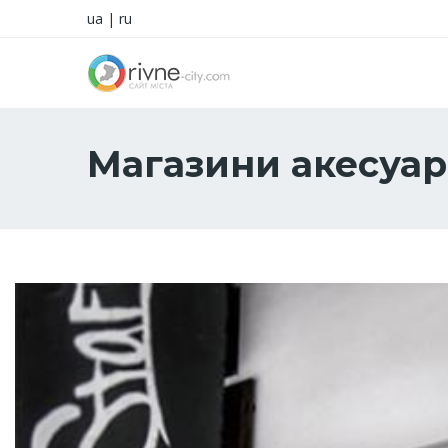
ua
|
ru
Магазини акесуар