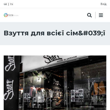
ua
|
ru
Вхід
Взуття для всієї сім&#039;ї