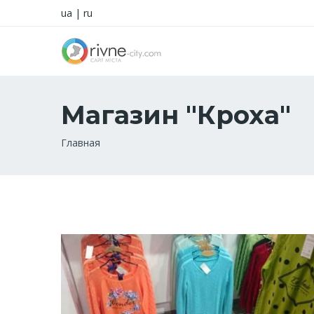
ua
|
ru
Магазин "Кроха"
Строка
Главная
навигации