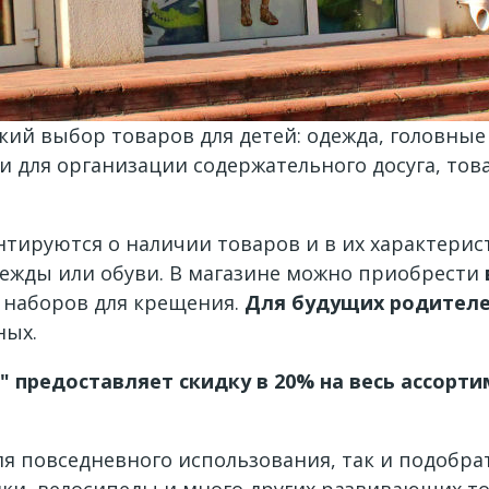
ий выбор товаров для детей: одежда, головные 
ки для организации содержательного досуга, то
тируются о наличии товаров и в их характерис
дежды или обуви. В магазине можно приобрести
 наборов для крещения.
Для будущих родителе
ных.
 предоставляет скидку в 20% на весь ассорт
ля повседневного использования, так и подобра
шки, велосипеды и много других развивающих то