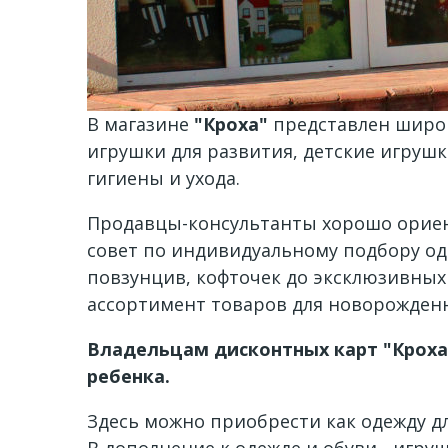
В магазине
"Кроха"
представлен широк
игрушки для развития, детские игруш
гигиены и ухода.
Продавцы-консультанты хорошо ориен
совет по индивидуальному подбору о
повзунцив, кофточек до эксклюзивных
ассортимент товаров для новорожден
Владельцам дисконтных карт "Кроха"
ребенка.
Здесь можно приобрести как одежду д
В дополнение к одежде и обуви - игру