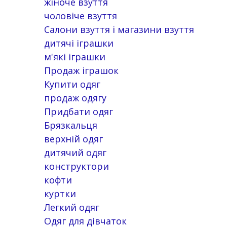
жіноче взуття
чоловіче взуття
Салони взуття і магазини взуття
дитячі іграшки
м'які іграшки
Продаж іграшок
Купити одяг
продаж одягу
Придбати одяг
Брязкальця
верхній одяг
дитячий одяг
конструктори
кофти
куртки
Легкий одяг
Одяг для дівчаток