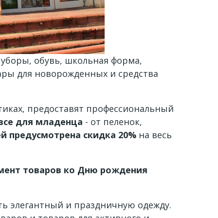
уборы, обувь, школьная форма,
вары для новорожденных и средства
тиках, предоставят профессиональный
все для младенца
- от пеленок,
й предусмотрена скидка 20%
на весь
имент товаров ко Дню рождения
ть элегантный и праздничную одежду.
варов и товаров для активного и