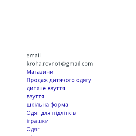
email
kroha.rovno1@gmail.com
Магазини
Продаж дитячого одягу
дитяче взуття
взуття
шкільна форма
Одяг для підлітків
іграшки
Одяг