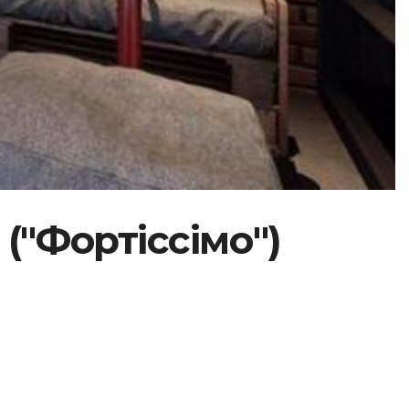
 ("Фортіссімо")