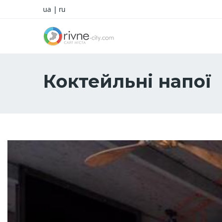
ua
|
ru
Коктейльні напої