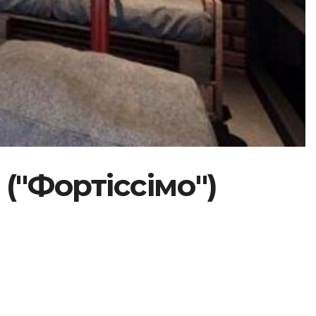
 ("Фортіссімо")