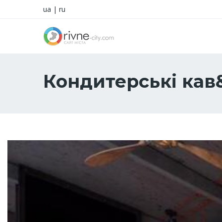
ua
|
ru
Кондитерські кав